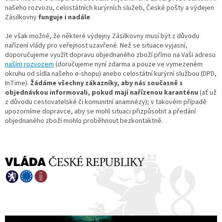
našeho rozvozu, celostátních kurýrních služeb, České pošty a výdejen
Zásilkovny
funguje i nadále
.
Je však možné, že některé výdejny Zásilkovny musí být z důvodu
nařízení vlády pro veřejnost uzavřené. Než se situace vyjasní,
doporučujeme využít dopravu objednaného zboží přímo na Vaši adresu
naším rozvozem
(doručujeme nyní zdarma a pouze ve vymezeném
okruhu od sídla našeho e-shopu) anebo celostátní kurýrní službou (DPD,
InTime).
Žádáme všechny zákazníky, aby nás současně s
objednávkou informovali, pokud mají nařízenou karanténu
(ať už
z důvodu cestovatelské či komunitní anamnézy); v takovém případě
upozorníme dopravce, aby se mohl situaci přizpůsobit a předání
objednaného zboží mohlo proběhnout bezkontaktně.