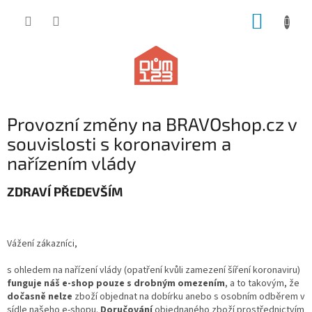
Přejít
NÁKUP
na
obsah
KOŠÍK
Provozní změny na BRAVOshop.cz v
souvislosti s koronavirem a
nařízením vlády
ZDRAVÍ PŘEDEVŠÍM
Vážení zákazníci,
s ohledem na nařízení vlády (opatření kvůli zamezení šíření koronaviru)
funguje náš e-shop pouze s drobným omezením
, a to takovým, že
dočasně nelze
zboží objednat na dobírku anebo s osobním odběrem v
sídle našeho e-shopu.
Doručování
objednaného zboží prostřednictvím