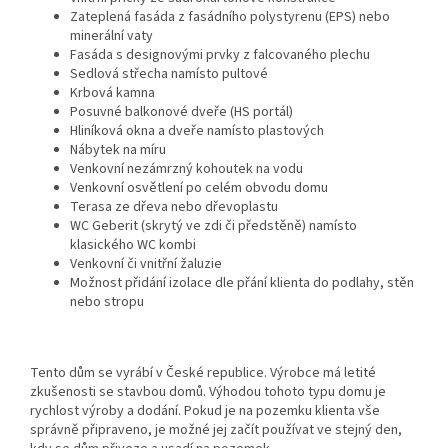
Zateplená fasáda z fasádního polystyrenu (EPS) nebo
minerální vaty
Fasáda s designovými prvky z falcovaného plechu
Sedlová střecha namísto pultové
Krbová kamna
Posuvné balkonové dveře (HS portál)
Hliníková okna a dveře namísto plastových
Nábytek na míru
Venkovní nezámrzný kohoutek na vodu
Venkovní osvětlení po celém obvodu domu
Terasa ze dřeva nebo dřevoplastu
WC Geberit (skrytý ve zdi či předstěně) namísto
klasického WC kombi
Venkovní či vnitřní žaluzie
Možnost přidání izolace dle přání klienta do podlahy, stěn
nebo stropu
Tento dům se vyrábí v České republice. Výrobce má letité
zkušenosti se stavbou domů. Výhodou tohoto typu domu je
rychlost výroby a dodání. Pokud je na pozemku klienta vše
správně připraveno, je možné jej začít používat ve stejný den,