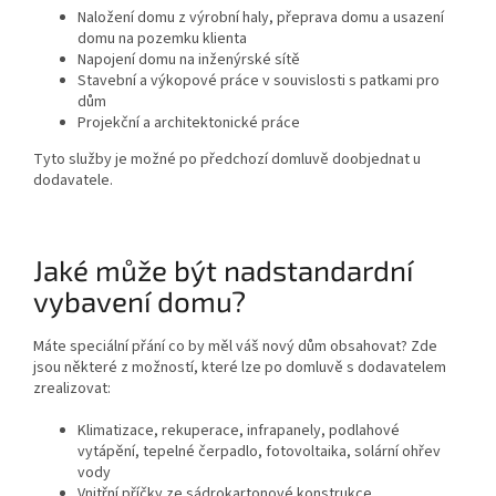
Naložení domu z výrobní haly, přeprava domu a usazení
domu na pozemku klienta
Napojení domu na inženýrské sítě
Stavební a výkopové práce v souvislosti s patkami pro
dům
Projekční a architektonické práce
Tyto služby je možné po předchozí domluvě doobjednat u
dodavatele.
Jaké může být nadstandardní
vybavení domu?
Máte speciální přání co by měl váš nový dům obsahovat? Zde
jsou některé z možností, které lze po domluvě s dodavatelem
zrealizovat:
Klimatizace, rekuperace, infrapanely, podlahové
vytápění, tepelné čerpadlo, fotovoltaika, solární ohřev
vody
Vnitřní příčky ze sádrokartonové konstrukce