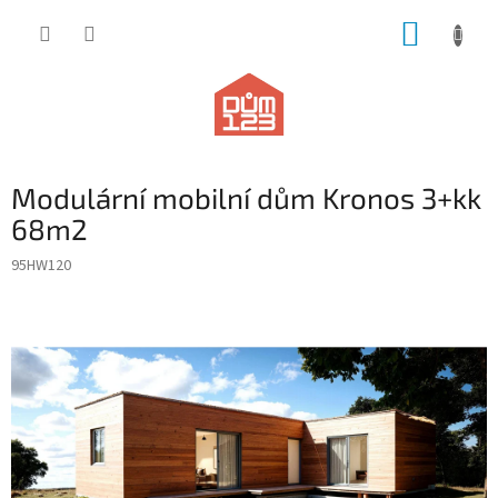
Přejít
NÁKUP
na
obsah
KOŠÍK
Modulární mobilní dům Kronos 3+kk
68m2
95HW120