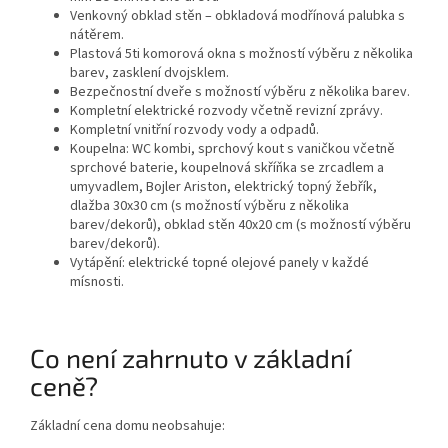
Venkovný obklad stěn – obkladová modřínová palubka s
nátěrem.
Plastová 5ti komorová okna s možností výběru z několika
barev, zasklení dvojsklem.
Bezpečnostní dveře s možností výběru z několika barev.
Kompletní elektrické rozvody včetně revizní zprávy.
Kompletní vnitřní rozvody vody a odpadů.
Koupelna: WC kombi, sprchový kout s vaničkou včetně
sprchové baterie, koupelnová skříňka se zrcadlem a
umyvadlem, Bojler Ariston, elektrický topný žebřík,
dlažba 30x30 cm (s možností výběru z několika
barev/dekorů), obklad stěn 40x20 cm (s možností výběru
barev/dekorů).
Vytápění: elektrické topné olejové panely v každé
mísnosti.
Co není zahrnuto v základní
ceně?
Základní cena domu neobsahuje: