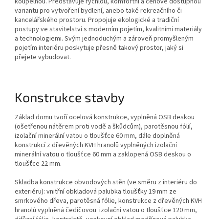
koupelnou. Představuje rychlou, komfortní a cenově dostupnou
variantu pro vytvoření bydlení, anebo také rekreačního či
kancelářského prostoru. Propojuje ekologické a tradiční
postupy ve stavitelství s moderním pojetím, kvalitními materiály
a technologiemi. Svým jednoduchým a zároveň promyšleným
pojetím interiéru poskytuje přesně takový prostor, jaký si
přejete vybudovat.
Konstrukce stavby
Základ domu tvoří ocelová konstrukce, vyplněná OSB deskou
(ošetřenou nátěrem proti vodě a škůdcům), parotěsnou fólií,
izolační minerální vatou o tloušťce 60 mm, dále doplněná
konstrukcí z dřevěných KVH hranolů vyplněných izolační
minerální vatou o tloušťce 60 mm a zaklopená OSB deskou o
tloušťce 22 mm.
Skladba konstrukce obvodových stěn
(ve směru z interiéru do
exteriéru): vnitřní obkladová palubka tloušťky 19 mm ze
smrkového dřeva, parotěsná fólie, konstrukce z dřevěných KVH
hranolů vyplněná čedičovou izolační vatou o tloušťce 120 mm,