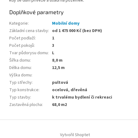
kdy se dům přiveze a usadí na pozemek.
Doplňkové parametry
Kategorie
:
Mobilní domy
Základní cena stavby
:
od 1 475 000 Kč (bez DPH)
Počet podlaží
:
1
Počet pokojů
:
3
Tvar půdorysu domu
:
L
Šířka domu
:
8,0 m
Délka domu
:
12,5 m
Výška domu
:
Typ střechy
:
pultová
Typ konstrukce
:
ocelová, dřevěná
Typ stavby
:
k trvalému bydlení či rekreaci
Zastavěná plocha
:
68,0 m2
Z
á
Vytvořil Shoptet
p