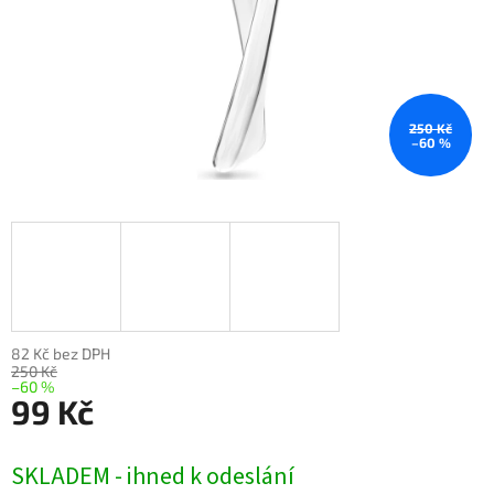
250 Kč
–60 %
82 Kč bez DPH
250 Kč
–60 %
99 Kč
Měrná
SKLADEM - ihned k odeslání
cena: