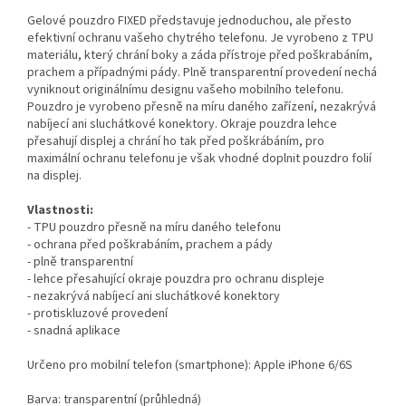
Gelové pouzdro FIXED představuje jednoduchou, ale přesto
efektivní ochranu vašeho chytrého telefonu. Je vyrobeno z TPU
materiálu, který chrání boky a záda přístroje před poškrabáním,
prachem a případnými pády. Plně transparentní provedení nechá
vyniknout originálnímu designu vašeho mobilního telefonu.
Pouzdro je vyrobeno přesně na míru daného zařízení, nezakrývá
nabíjecí ani sluchátkové konektory. Okraje pouzdra lehce
přesahují displej a chrání ho tak před poškrábáním, pro
maximální ochranu telefonu je však vhodné doplnit pouzdro folií
na displej.
Vlastnosti:
- TPU pouzdro přesně na míru daného telefonu
- ochrana před poškrabáním, prachem a pády
- plně transparentní
- lehce přesahující okraje pouzdra pro ochranu displeje
- nezakrývá nabíjecí ani sluchátkové konektory
- protiskluzové provedení
- snadná aplikace
Určeno pro mobilní telefon (smartphone): Apple iPhone 6/6S
Barva: transparentní (průhledná)