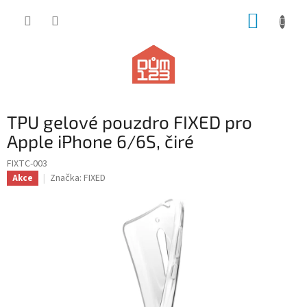
Přejít
NÁKUP
na
obsah
KOŠÍK
TPU gelové pouzdro FIXED pro
Apple iPhone 6/6S, čiré
FIXTC-003
Značka:
FIXED
Akce