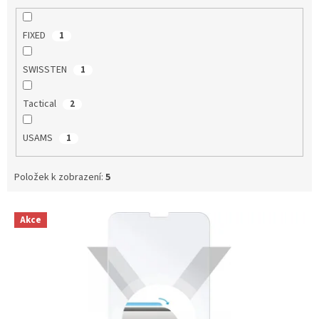
t
ů
FIXED
1
SWISSTEN
1
Tactical
2
USAMS
1
Položek k zobrazení:
5
V
Akce
ý
p
i
s
p
r