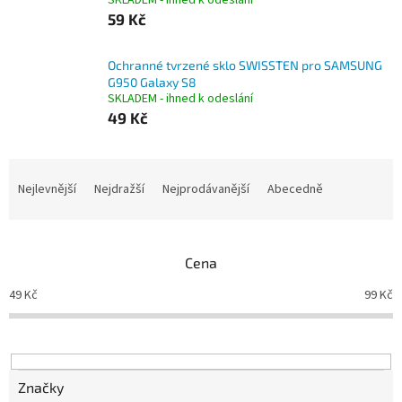
SKLADEM - ihned k odeslání
59 Kč
Ochranné tvrzené sklo SWISSTEN pro SAMSUNG
G950 Galaxy S8
SKLADEM - ihned k odeslání
49 Kč
Ř
a
Nejlevnější
Nejdražší
Nejprodávanější
Abecedně
z
e
n
Cena
í
p
49
Kč
99
Kč
r
o
d
u
k
Značky