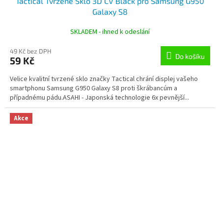
Tactical Tvrzené Sklo 3D CV Black pro Samsung G950
Galaxy S8
SKLADEM - ihned k odeslání
49 Kč bez DPH
Do košíku
59 Kč
Velice kvalitní tvrzené sklo značky Tactical chrání displej vašeho
smartphonu Samsung G950 Galaxy S8 proti škrábancúm a
případnému pádu.ASAHI - Japonská technologie 6x pevnější...
Akce