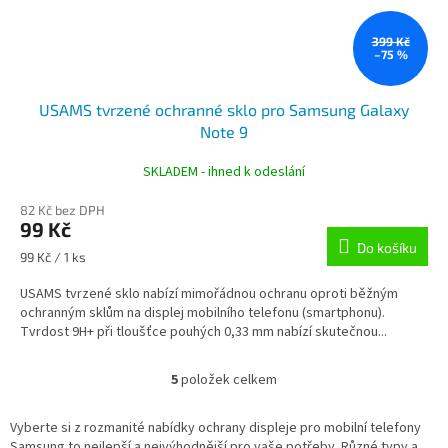
399 Kč
–75 %
USAMS tvrzené ochranné sklo pro Samsung Galaxy
Note 9
SKLADEM - ihned k odeslání
82 Kč bez DPH
99 Kč
Do košíku
Měrná
99 Kč / 1 ks
cena:
USAMS tvrzené sklo nabízí mimořádnou ochranu oproti běžným
ochranným sklům na displej mobilního telefonu (smartphonu).
Tvrdost 9H+ při tloušťce pouhých 0,33 mm nabízí skutečnou...
5
položek celkem
O
v
l
Vyberte si z rozmanité nabídky ochrany displeje pro mobilní telefony
á
Samsung to nejlepší a nejvýhodnější pro vaše potřeby. Různé typy a