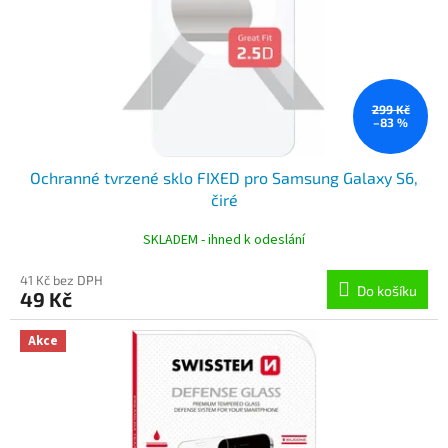
o
d
u
k
t
ů
299 Kč
–83 %
Ochranné tvrzené sklo FIXED pro Samsung Galaxy S6,
čiré
SKLADEM - ihned k odeslání
41 Kč bez DPH
Do košíku
49 Kč
Akce