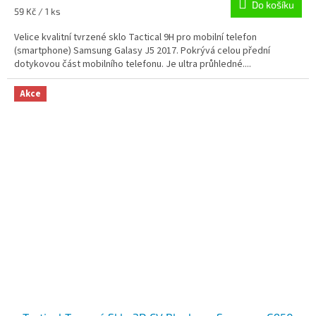
Do košíku
Měrná
59 Kč / 1 ks
cena:
Velice kvalitní tvrzené sklo Tactical 9H pro mobilní telefon
(smartphone) Samsung Galasy J5 2017. Pokrývá celou přední
dotykovou část mobilního telefonu. Je ultra průhledné....
Akce