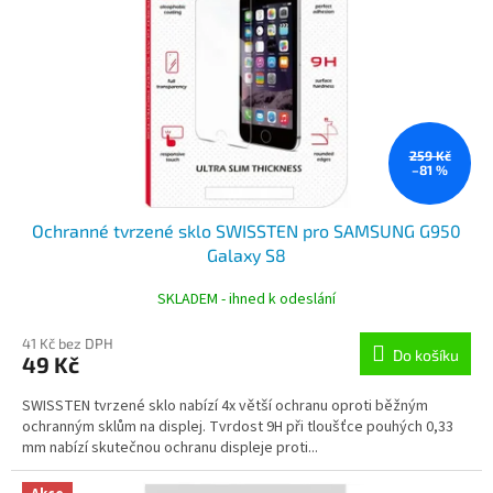
259 Kč
–81 %
Ochranné tvrzené sklo SWISSTEN pro SAMSUNG G950
Galaxy S8
SKLADEM - ihned k odeslání
41 Kč bez DPH
Do košíku
49 Kč
SWISSTEN tvrzené sklo nabízí 4x větší ochranu oproti běžným
ochranným sklům na displej. Tvrdost 9H při tloušťce pouhých 0,33
mm nabízí skutečnou ochranu displeje proti...