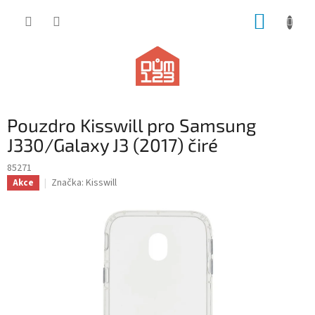
Přejít
NÁKUP
na
obsah
KOŠÍK
Pouzdro Kisswill pro Samsung
J330/Galaxy J3 (2017) čiré
85271
Značka:
Kisswill
Akce