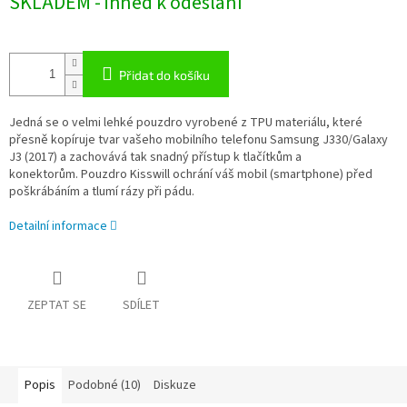
SKLADEM - ihned k odeslání
Přidat do košíku
Jedná se o velmi lehké pouzdro vyrobené z TPU materiálu, které
přesně kopíruje tvar vašeho mobilního telefonu Samsung J330/Galaxy
J3 (2017) a zachovává tak snadný přístup k tlačítkům a
konektorům. Pouzdro Kisswill ochrání váš mobil (smartphone) před
poškrábáním a tlumí rázy při pádu.
Detailní informace
ZEPTAT SE
SDÍLET
Popis
Podobné (10)
Diskuze