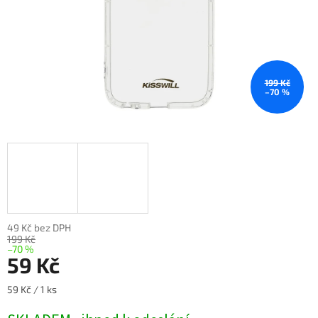
199 Kč
–70 %
49 Kč bez DPH
199 Kč
–70 %
59 Kč
Měrná
59 Kč / 1 ks
cena: